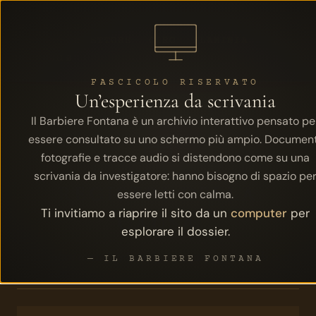
← Il
Identific
Barbiere
ETTORE
CIRO
FLAMINIA
Fontana
FASCICOLO RISERVATO
Un’esperienza da scrivania
Il Barbiere Fontana è un archivio interattivo pensato pe
essere consultato su uno schermo più ampio. Document
fotografie e tracce audio si distendono come su una
scrivania da investigatore: hanno bisogno di spazio pe
REGISTRI DELLA
essere letti con calma.
Ti invitiamo a riaprire il sito da un
computer
per
CAUSA
esplorare il dossier.
Annotazioni recenti, primi a deporre, passaggi notati da pochi.
— IL BARBIERE FONTANA