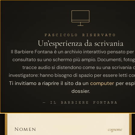
IL BARBIERE FONTANA
Systema in
C·C
Concilio della Causa di Canonizzazione
FASCICOLO RISERVATO
Un’esperienza da scrivania
Il Barbiere Fontana è un archivio interattivo pensato per
consultato su uno schermo più ampio. Documenti, fotog
tracce audio si distendono come su una scrivania 
investigatore: hanno bisogno di spazio per essere letti co
Concilio della Causa
Ti invitiamo a riaprire il sito da un
computer
per espl
Accesso riservato all’archivio e alla Sala Episcoporum
dossier.
— IL BARBIERE FONTANA
— Iscrizione al Concilio —
Nomen
cognome