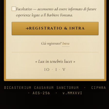
Facoltativo — acconsento ad essere informato di future
esperienze legate a
Il Barbiere Fontana
.
REGISTRATIO & INTRA
Già registrato?
Intra
« Lux in tenebris lucet »
IO · I · V
DICASTERIUM CAUSARUM SANCTORUM · CIPHRA
· AES-256 · v.MMXXVI